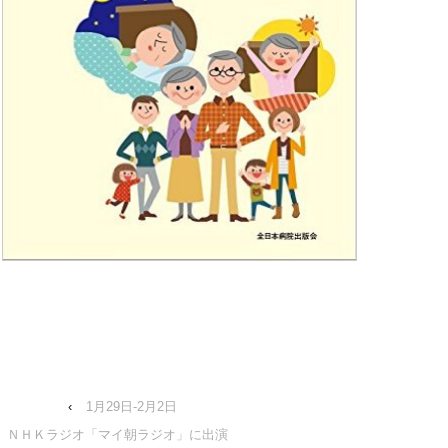
‹
1月29日-2月2日
ＮＨＫラジオ「マイ朝ラジオ」に出演