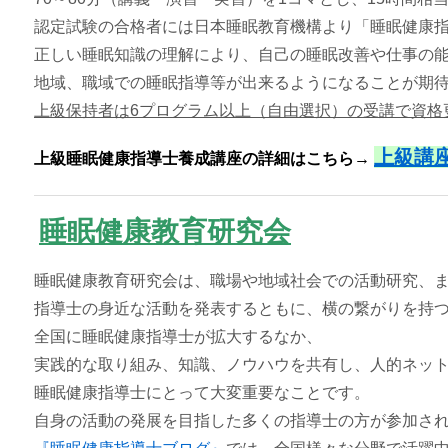
認定試験の合格者には日本睡眠教育機構より「睡眠健康
正しい睡眠知識の理解により、自己の睡眠改善や仕事の
地域、職域での睡眠指導等が出来るようになることが期
上級保持者は6プログラム
以上（自由選択）の受講で資格
上級講
上級睡眠健康指導士養成講座の詳細
はこちら→
睡眠健康教育研究会
睡眠健康教育研究会は、職場や地域社会での活動研究、
指導士の身近な活動を発表するともに、横の繋がりを持
全国に睡眠健康指導士が拡大するなか、
実践的な取り組み、知識、ノウハウを共有し、人的ネッ
睡眠健康指導士にとって大変重要なことです。
自身の活動の発展を目指した多くの指導士の方が参加さ