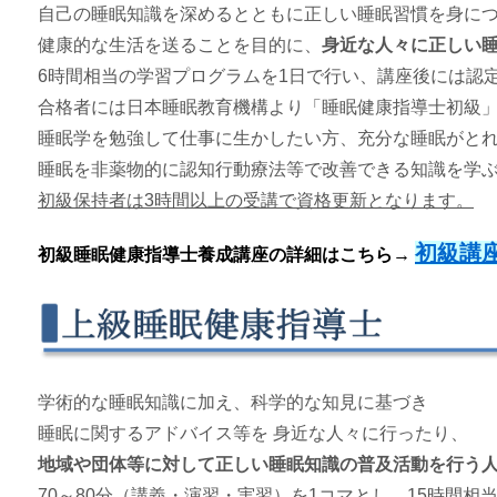
自己の睡眠知識を深めるとともに正しい睡眠習慣を身に
健康的な生活を送ることを目的に、
身近な人々に正しい
6時間相当の学習プログラムを1日で行い、講座後には認
合格者には日本睡眠教育機構より「睡眠健康指導士初級
睡眠学を勉強して仕事に生かしたい方、充分な睡眠がと
睡眠を非薬物的に認知行動療法等で改善できる知識を学
初級保持者は
3
時間以上の受講で資格更新となります。
初級講
初級睡眠健康指導士養成講座の詳細はこちら→
学術的な睡眠知識に加え、科学的な知見に基づき
睡眠に関するアドバイス等を 身近な人々に行ったり、
地域や団体等に対して正しい睡眠知識の普及活動を行う
70～80分（講義・演習・実習）を1コマとし、15時間相