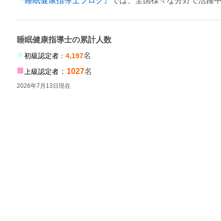
『睡眠健康指導士ブログ』
では、全国様々な分野で活躍
睡眠健康指導士の累計人数
●
名
初級認定者
：
4,197
■
：
1027
名
上級認定者
2026年7月13日現在